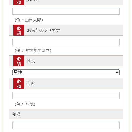
須
（例：山田太郎）
必
お名前のフリガナ
須
（例：ヤマダタロウ）
必
性別
須
必
年齢
須
（例：32歳）
年収