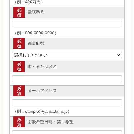
（例：420万円）
必
電話番号
須
（例：090-0000-0000）
必
都道府県
須
必
市・または区名
須
必
メールアドレス
須
（例：sample@yamadahp.jp）
必
面談希望日時：第１希望
須